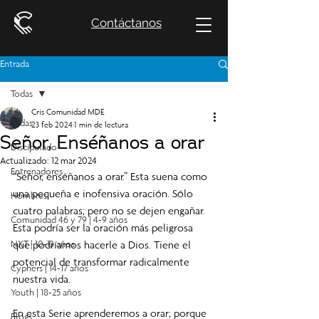
Contáctanos
Entrada
Todas
Cris Comunidad MDE
Todas
23 feb 2024
1 min de lectura
Señor, Enséñanos a orar
Discipulado
Actualizado:
12 mar 2024
Entrenadores
“Señor, enséñanos a orar.” Esta suena como 
una pequeña e inofensiva oración. Sólo 
Hombres
cuatro palabras; pero no se dejen engañar. 
Comunidad 46 y 79 | 4-9 años
Esta podría ser la oración más peligrosa 
NXT | 10-13 años
que podríamos hacerle a Dios. Tiene el 
potencial de transformar radicalmente 
Cyphers | 14-17 años
nuestra vida.
Youth | 18-25 años
En esta Serie aprenderemos a orar; porque 
Blogs