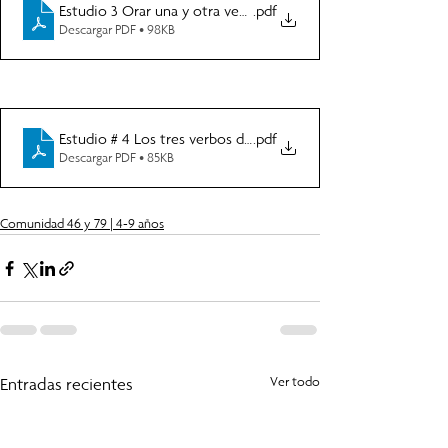
Estudio 3 Orar una y otra vez 79
.pdf
Descargar PDF • 98KB
Estudio # 4 Los tres verbos de la oración
.pdf
Descargar PDF • 85KB
Comunidad 46 y 79 | 4-9 años
Entradas recientes
Ver todo