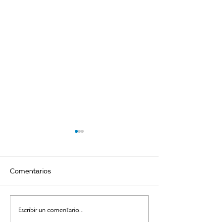
Comentarios
Ahora es tu turno
Tu verdad vs. tu
Escribir un comentario...