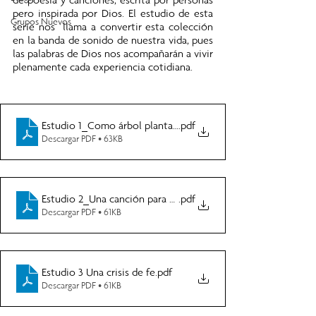
pero inspirada por Dios. El estudio de esta 
Grupos Nuevos
serie nos  llama a convertir esta colección 
en la banda de sonido de nuestra vida, pues 
las palabras de Dios nos acompañarán a vivir 
plenamente cada experiencia cotidiana.
Estudio 1_Como árbol plantado
.pdf
Descargar PDF • 63KB
Estudio 2_Una canción para días difíciles
.pdf
Descargar PDF • 61KB
Estudio 3 Una crisis de fe
.pdf
Descargar PDF • 61KB