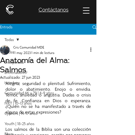
Contáctanos
Entrada
Todas
Cris Comunidad MDE
Todas
11 may 2023
1 min de lectura
Anatomía del Alma:
Discipulado
Salmos.
Entrenadores
Actualizado:
27 jun 2023
Hombres
Alegría, seguridad o plenitud. Sufrimiento, 
dolor o abatimiento. Enojo o envidia. 
Comunidad 46 y 79 | 4-9 años
Temor, ansiedad o angustia. Dudas o crisis 
de fe. Confianza en Dios o esperanza. 
NXT | 10-13 años
¿Quién no se ha manifestado a través de 
alguna de estas expresiones?
Cyphers | 14-17 años
Youth | 18-25 años
Los salmos de la Biblia son una colección 
Blogs
de poesía y canciones, escrita por personas 