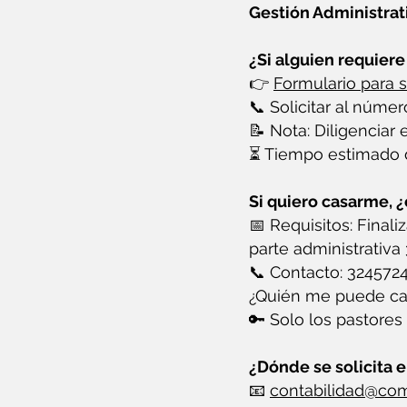
Gestión Administrat
¿Si alguien requier
👉
Formulario para s
📞 Solicitar al núme
📝 Nota: Diligenciar 
⏳ Tiempo estimado de
Si quiero casarme, ¿
📅 Requisitos: Finali
parte administrativa
📞 Contacto: 324572
¿Quién me puede cas
🔑 Solo los pastores
¿Dónde se solicita e
📧
contabilidad@c