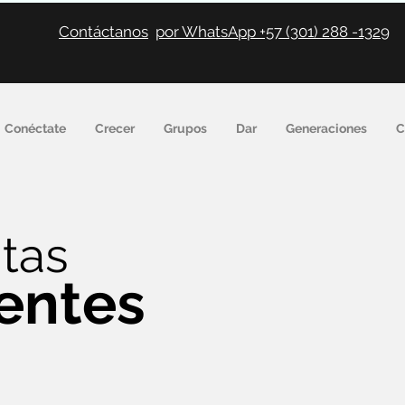
Contáctanos
por WhatsApp +57 (301) 288 -1329
Conéctate
Crecer
Grupos
Dar
Generaciones
C
tas
entes