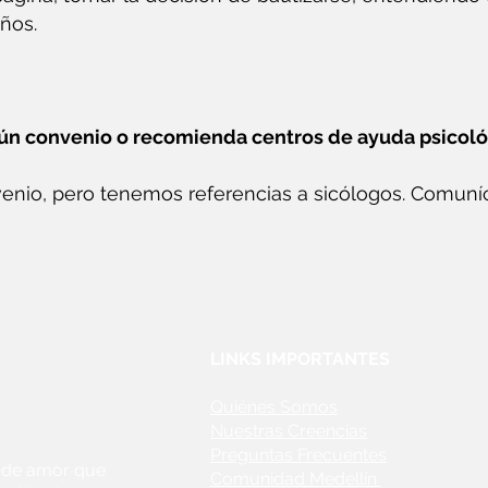
ños.
lgún convenio o recomienda centros de ayuda psicoló
nio, pero tenemos referencias a sicólogos. Comuníc
LINKS IMPORTANTES
Quiénes Somos
Nuestras Creencias
Preguntas Frecuentes
 de amor que
Comunidad Medellín