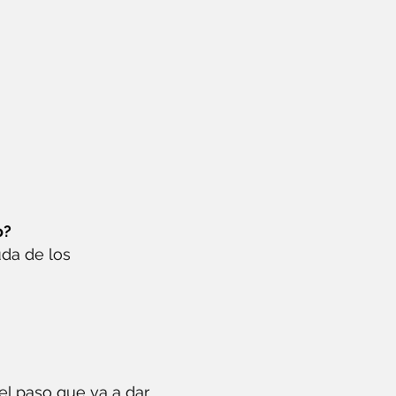
o?
yuda de los
el paso que va a dar.