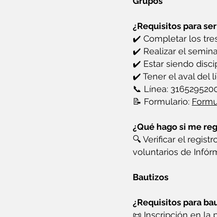
Grupos
¿Requisitos para ser
✔️ Completar los tre
✔️ Realizar el semin
✔️ Estar siendo disc
✔️ Tener el aval del lí
📞 Línea: 316529520
📝 Formulario:
Formu
¿Qué hago si me reg
🔍 Verificar el regist
voluntarios de Infór
Bautizos
¿Requisitos para ba
📜 Inscripción en la