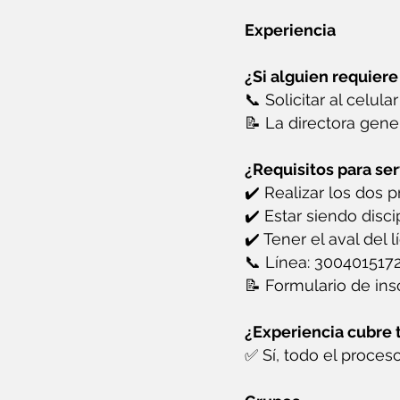
Experiencia
¿Si alguien requiere
📞 Solicitar al celul
📝 La directora genera
¿Requisitos para ser
✔️ Realizar los dos 
✔️ Estar siendo dis
✔️ Tener el aval del lí
📞 Línea: 300401517
📝 Formulario de ins
¿Experiencia cubre 
✅ Sí, todo el proces