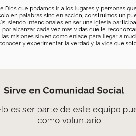
 Poblado #31-
Domino 11A Cineland - Teatro 6, Llano Grande,
Conécta
de Dios que podamos ir a los lugares y personas q
Rionegro
solo en palabras sino en acción, construimos un pu
s, siendo intencionales en ser una iglesia participat
 por alcanzar cada vez mas vidas que le reconozca
e las misiones sirven como enlace para llegar a mu
conocer y experimentar la verdad y la vida que sol
Sirve en Comunidad Social
elo es ser parte de este equipo pu
como voluntario: