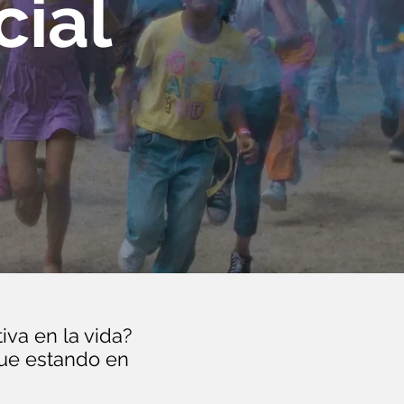
ial
va en la vida?
que estando en