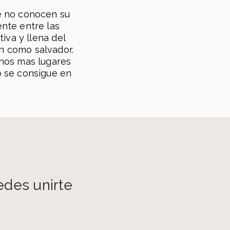
te en vivo a cada reunión en nuestro canal
ue no conocen su
de YouTube
ente entre las
iva y llena del
n como salvador.
chos mas lugares
o se consigue en
edes unirte