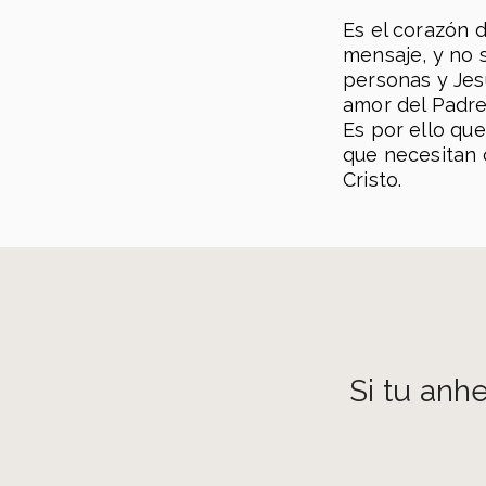
Sábado 5P y 7P Domingo 9A y 11A Av El
Es el corazón 
253, Medellín
mensaje, y no 
personas y Jesú
amor del Padre
Es por ello qu
que necesitan 
Cristo.
Si tu anh