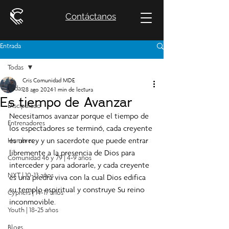
Contáctanos
Entrada
Todas
Cris Comunidad MDE
Todas
28 ago 2024
1 min de lectura
Es tiempo de Avanzar
Discipulado
Necesitamos avanzar porque el tiempo de 
Entrenadores
los espectadores se terminó, cada creyente 
es un rey y un sacerdote que puede entrar 
Hombres
libremente a la presencia de Dios para 
Comunidad 46 y 79 | 4-9 años
interceder y para adorarle, y cada creyente 
NXT | 10-13 años
es una piedra viva con la cual Dios edifica 
su templo espiritual y construye Su reino 
Cyphers | 14-17 años
inconmovible.
Youth | 18-25 años
Blogs