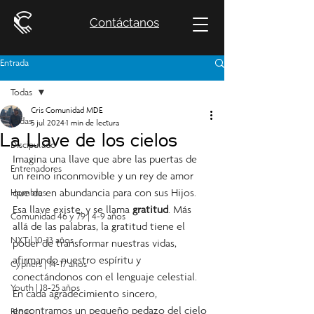
Contáctanos
Entrada
Todas
Cris Comunidad MDE
Todas
5 jul 2024
1 min de lectura
La Llave de los cielos
Discipulado
Imagina una llave que abre las puertas de 
Entrenadores
un reino inconmovible y un rey de amor 
que da en abundancia para con sus Hijos. 
Hombres
Esa llave existe, y se llama 
gratitud
. Más 
Comunidad 46 y 79 | 4-9 años
allá de las palabras, la gratitud tiene el 
NXT | 10-13 años
poder de transformar nuestras vidas, 
afirmando nuestro espíritu y 
Cyphers | 14-17 años
conectándonos con el lenguaje celestial. 
Youth | 18-25 años
En cada agradecimiento sincero, 
encontramos un pequeño pedazo del cielo 
Blogs